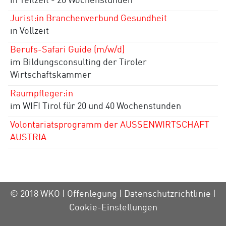
in Teilzeit - 20 Wochenstunden
Jurist:in Branchenverbund Gesundheit
in Vollzeit
Berufs-Safari Guide (m/w/d)
im Bildungsconsulting der Tiroler
Wirtschaftskammer
Raumpfleger:in
im WIFI Tirol für 20 und 40 Wochenstunden
Volontariatsprogramm der AUSSENWIRTSCHAFT
AUSTRIA
© 2018 WKO |
Offenlegung
|
Datenschutzrichtlinie
|
Cookie-Einstellungen
This