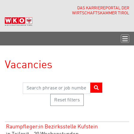
Accesskey
Accesskey
Accesskey
Navigate to content
Go to main menu
Go to search
[3]
[2]
[1]
DAS KARRIEREPORTAL DER
WIRTSCHAFTSKAMMER TIROL
Togg
Vacancies
Search phrase or job number
FIND
VACANCIES
Reset filters
Vacancy
Location
Raumpfleger:in Bezirksstelle Kufstein